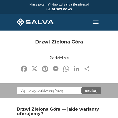
Masz pytania? Napisz!
salva@salva.pl
tel.
61 307 00 45
Drzwi Zielona Góra
Podziel się
Facebook
X
Pinterest
Messenger
WhatsApp
LinkedIn
Share
szukaj
Drzwi Zielona Góra — jakie warianty
oferujemy?