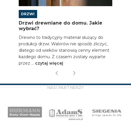
DRZWI
DRZWI
ł
Drzwi drewniane do domu. Jakie
Dlaczeg
wybrać?
wyregu
 oraz
Drewno to tradycyjny materiał służący do
Pojawieni
 lub
produkcji drzwi. Walorów nie sposób zliczyć,
może zwi
acje.
dlatego od wieków stanowią cenny element
stan rze
olnej
każdego domu. Z czasem zostały wyparte
Głównym 
przez ...
czytaj więcej
...
czytaj
NASI PARTNERZY