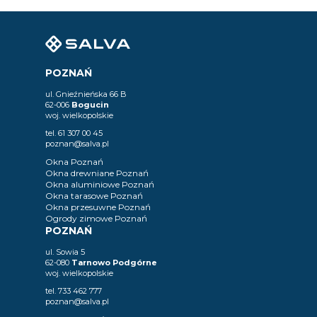
POZNAŃ
ul. Gnieźnieńska 66 B
62-006
Bogucin
woj. wielkopolskie
tel.
61 307 00 45
poznan@salva.pl
Okna Poznań
Okna drewniane Poznań
Okna aluminiowe Poznań
Okna tarasowe Poznań
Okna przesuwne Poznań
Ogrody zimowe Poznań
POZNAŃ
ul. Sowia 5
62-080
Tarnowo Podgórne
woj. wielkopolskie
tel.
733 462 777
poznan@salva.pl